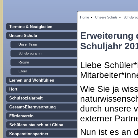
Home
Unsere Schule
Schulpr
Termine & Neuigkeiten
Erweiterung
Unsere Schule
Schuljahr 20
Unser Team
Schulprogramm
Liebe Schüler*i
Regeln
Eltern
Mitarbeiter*inn
Lernen und Wohlfühlen
Wie Sie ja wis
Hort
naturwissensch
Schulsozialarbeit
durch unsere ve
Gesamt-Elternvertretung
externer Partn
Förderverein
Schüleraustausch mit China
Nun ist es an 
Kooperationspartner