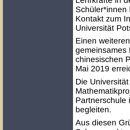
Lehrkräfte in 
Schüler*innen 
Kontakt zum Ins
Universität Po
Einen weitere
gemeinsames M
chinesischen P
Mai 2019 errei
Die Universitä
Mathematikproj
Partnerschule 
begleiten.
Aus diesen Grü