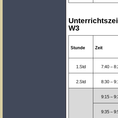
Unterrichtsze
W3
Zeit
Stunde
1.Std
7:40 – 8
2.Std
8:30 – 9
9:15 – 9
9:35 – 9