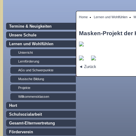
Home
Lernen und Wohlfühlen
M
Termine & Neuigkeiten
Masken-Projekt der 
Unsere Schule
Lernen und Wohlfühlen
Unterricht
Lernförderung
◄ Zurück
AGs und Schwerpunkte
Musische Bildung
Projekte
Willkommensklassen
Hort
Schulsozialarbeit
Gesamt-Elternvertretung
Förderverein