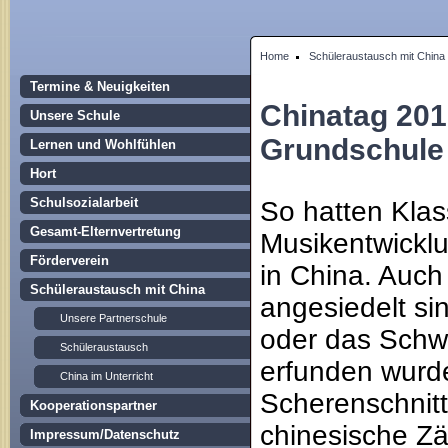
Home
Schüleraustausch mit China
Termine & Neuigkeiten
Chinatag 201
Unsere Schule
Grundschule
Lernen und Wohlfühlen
Hort
Schulsozialarbeit
So hatten Klas
Gesamt-Elternvertretung
Musikentwickl
Förderverein
in China. Auch
Schüleraustausch mit China
angesiedelt si
Unsere Partnerschule
oder das Schwa
Schüleraustausch
erfunden wurd
China im Unterricht
Scherenschnitt
Kooperationspartner
chinesische Zä
Impressum/Datenschutz