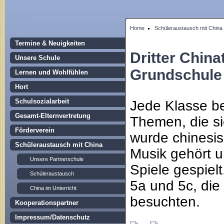
Home
Schüleraustausch mit China
Termine & Neuigkeiten
Dritter China
Unsere Schule
Grundschule
Lernen und Wohlfühlen
Hort
Schulsozialarbeit
Jede Klasse be
Gesamt-Elternvertretung
Themen, die s
Förderverein
wurde chinesi
Schüleraustausch mit China
Musik gehört u
Unsere Partnerschule
Spiele gespiel
Schüleraustausch
5a und 5c, die
China im Unterricht
besuchten.
Kooperationspartner
Impressum/Datenschutz