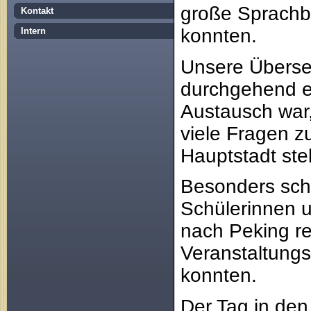
große Sprachba
Kontakt
konnten.
Intern
Unsere Überset
durchgehend ein
Austausch war,
viele Fragen z
Hauptstadt ste
Besonders sch
Schülerinnen u
nach Peking re
Veranstaltung
konnten.
Der Tag in den 