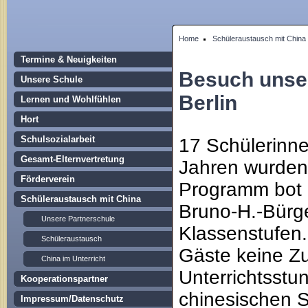
Home
Schüleraustausch mit China
Termine & Neuigkeiten
Besuch unser
Unsere Schule
Berlin
Lernen und Wohlfühlen
Hort
Schulsozialarbeit
17 Schülerinne
Gesamt-Elternvertretung
Jahren wurden 
Förderverein
Programm bot e
Schüleraustausch mit China
Bruno-H.-Bürge
Unsere Partnerschule
Klassenstufen.
Schüleraustausch
Gäste keine Z
China im Unterricht
Unterrichtsstu
Kooperationspartner
chinesischen S
Impressum/Datenschutz