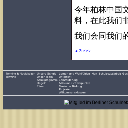
今年柏林中国
料，在此我们
我们会同我们
◄ Zurück
Termine & Neuigkeiten
Unsere Schule
Lernen und Wohlfühlen
Hort
Schulsozialarbeit
Gesa
Termine
Unser Team
Unterricht
Schulprogramm
Lernförderung
Regeln
AGs und Schwerpunkte
Eltern
Musische Bildung
Projekte
Willkommensklassen