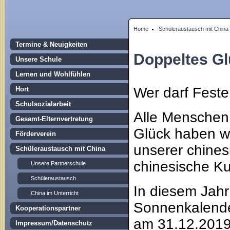
Home
Schüleraustausch mit China
Termine & Neuigkeiten
Doppeltes Glü
Unsere Schule
Lernen und Wohlfühlen
Wer darf Feste
Hort
Schulsozialarbeit
Alle Menschen,
Gesamt-Elternvertretung
Glück haben w
Förderverein
unserer chines
Schüleraustausch mit China
chinesische Kul
Unsere Partnerschule
Schüleraustausch
In diesem Jahr
China im Unterricht
Sonnenkalender
Kooperationspartner
am 31.12.2019 
Impressum/Datenschutz